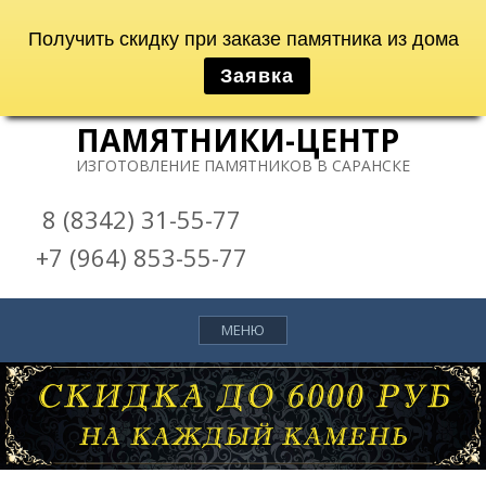
Получить скидку при заказе памятника из дома
Заявка
S
k
ПАМЯТНИКИ-ЦЕНТР
i
ИЗГОТОВЛЕНИЕ ПАМЯТНИКОВ В САРАНСКЕ
p
t
8 (8342) 31-55-77
o
c
+7 (964) 853-55-77
o
n
МЕНЮ
t
e
n
t